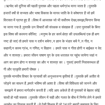
।ऋग्वेद को दुनिया की पहली पुस्तक और पहला धर्मग्रंथ माना जाता है ।पुस्तकें
हजारों वर्षो से सभ्यता और भाषा विकास के मानव जाति के वे कोषागार हैं जो हमें
विरासत में प्राप्त हुए हैं ।विश्व में आजतक जो भी सर्वोत्तम देखा,समझा,चिन्तन किया
या जाना गया है ,पुस्तकें उन विचारों की संरक्षक व संवाहक हैं ।ज़रा पुस्तकों के बिना
इस विश्व की कल्पना कीजिए ।मनुष्य के हर कार्य क्षेत्र की उपलब्धियां एक ही क्षण
नष्ट हो जाएं तो हमारे पास न दर्शन बचेगा ,न ज्ञान के भंडार बचें गे ,न गीत, न
कहानी,न काव्य ग्रंथ, न गणित, न विज्ञान । हमारे पास न गीता होगी न बाईबल न वेद
और न शास्त्र। हमारा जीवन पाषाण युग के उस धरातल पर पहुंच जायेगा जहां न
आग का ज्ञान होगा न शस्त्र का और न शास्त्र का । गुफाएं हमारी निवासस्थल हों
गी और प्रकृति हमारी पोषक ।
पुस्तकें मानवीय विचार के प्रयासों की अनुभवजन्य कृतियां हैं ।पुस्तकें हमें अतीत से
जोड़ने का साधन हैं ,हमारे भविष्य की आशा है ।विश्व की विविधता को जानने और
समझने में हमारा मार्गदर्शन करती हैं ।यदि आप अकेले हैं तो पुस्तकों से बेहतर कोई
साथी हो नही सकता ।पुस्तकें जीवन में सही और गलत के बीच में निर्णय लेने मे हमारे
अवबोध का विकास करती हैं ।ये ऐसी शिक्षक हैं जो 24 घंटे हमारी सहायता के लिए